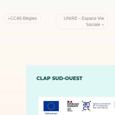
Navigation
CCAS Bègles
UNIRE – Espace Vie
de
Sociale
l’article
CLAP SUD-OUEST