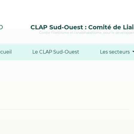
CLAP Sud-Ouest : Comité de Liai
Contre l’illettrisme et l’analphabétisme, pour le développem
cueil
Le CLAP Sud-Ouest
Les secteurs