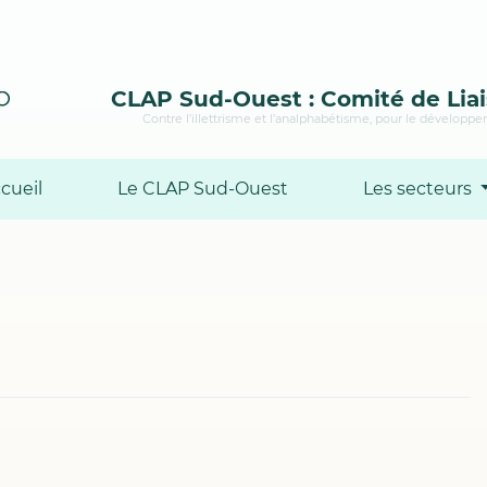
CLAP Sud-Ouest : Comité de Liai
Contre l’illettrisme et l’analphabétisme, pour le développem
cueil
Le CLAP Sud-Ouest
Les secteurs