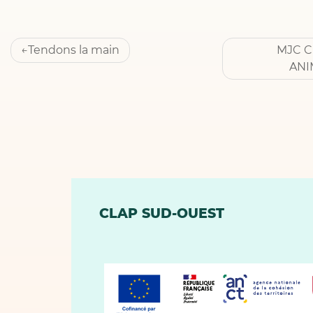
Navigation
Tendons la main
MJC C
de
ANI
l’article
CLAP SUD-OUEST