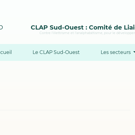
CLAP Sud-Ouest : Comité de Liai
Contre l’illettrisme et l’analphabétisme, pour le développem
cueil
Le CLAP Sud-Ouest
Les secteurs