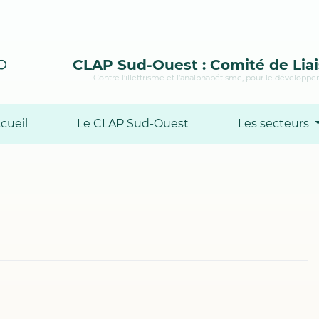
CLAP Sud-Ouest : Comité de Liai
Contre l’illettrisme et l’analphabétisme, pour le développem
cueil
Le CLAP Sud-Ouest
Les secteurs