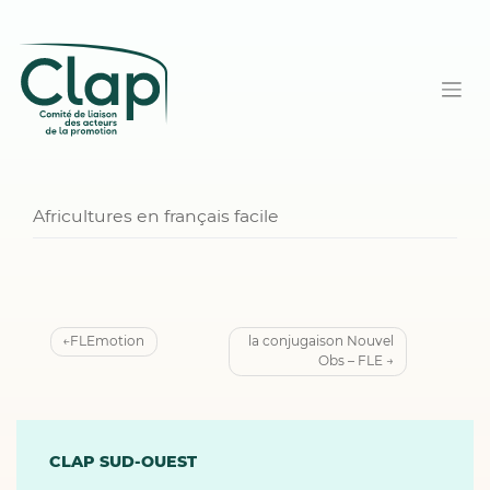
Africultures en français facile
Navigation
FLEmotion
la conjugaison Nouvel
Obs – FLE
de
l’article
CLAP SUD-OUEST